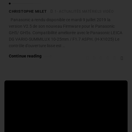
CHRISTOPHE MILET
1- ACTUALITÉS MATÉRIELS VIDÉO
Panasonic a rendu disponible ce mardi 9 juillet 2019 la
version V2.5 de son nouveau Firmware pour le Panasonic
GH5/ GH5s. Compatibilité améliorée avec le Panasonic LEICA
DG VARIO-SUMMILUX 10-25mm / F1.7 ASPH. (H-X1025) Le
contrôle d’ouverture lisse est …
Continue reading