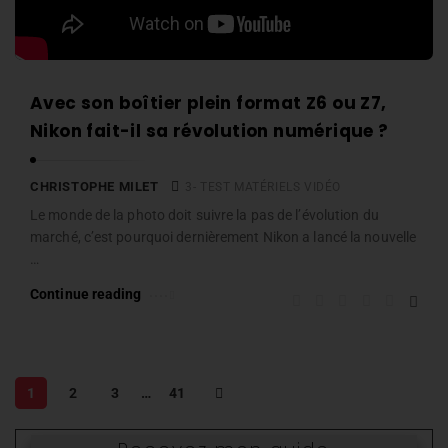
Avec son boîtier plein format Z6 ou Z7,
Nikon fait-il sa révolution numérique ?
CHRISTOPHE MILET
3- TEST MATÉRIELS VIDÉO
Le monde de la photo doit suivre la pas de l’évolution du
marché, c’est pourquoi dernièrement Nikon a lancé la nouvelle
…
Continue reading
P
1
2
3
…
41
a
g