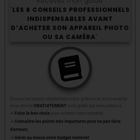
Recevez mon guide
i
"
LES 6 CONSEILS PROFESSIONNELS
n
INDISPENSABLES AVANT
a
D’ACHETER SON APPAREIL PHOTO
t
OU SA CAMÉR
A
"
i
o
n
d
e
s
p
Si vous me laissez simplement votre prénom et votre email je
u
vous envoie
GRATUITEMENT
mon guide
qui vous aidera à :
b
➜
Faire le bon choix
pour acheter votre matériel,
l
➜
Connaître les points très importants
pour ne pas faire
i
d'erreurs
,
c
➜
Gérer au mieux votre budget matériel
.