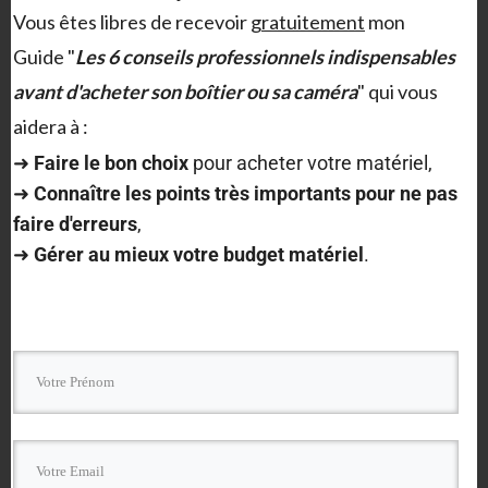
Vous êtes libres de recevoir
gratuitement
mon
Guide "
Les 6 conseils professionnels indispensables
avant d'acheter son boîtier ou sa caméra
" qui vous
aidera à :
➜
F
aire le bon choix
pour acheter votre matériel,
➜
Connaître les points très importants
pour ne pas
faire d'erreurs
,
MOMENT commercialise un objectif
➜
Gérer au mieux votre budget matériel
.
anamorphique pour drones DJI
CHRISTOPHE MILET
1- ACTUALITÉS MATÉRIELS VIDÉO
MOMENT, spécialiste d’objectifs photo complémentaires pour
smartphones, a décidé de commercialiser un objectif
anamorphique pour les drones DJI: le MOMENT AIR.
MOMENT AIR pour le Mavic Pro ou ZOOM Dédié pour le Mavic
2 Pro ou Mavic 2 Zoom de DJI, …