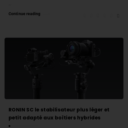
…
i
c
Continue reading
l
e
s
.
RONIN SC le stabilisateur plus léger et
petit adapté aux boîtiers hybrides