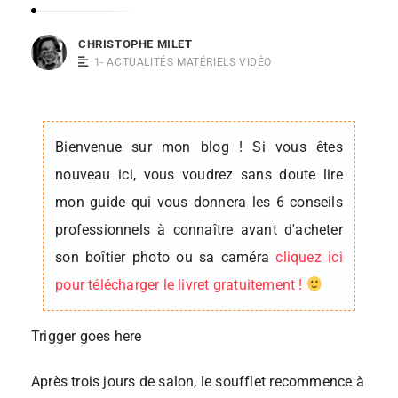
s
t
CHRISTOPHE MILET
1- ACTUALITÉS MATÉRIELS VIDÉO
o
p
h
e
Bienvenue sur mon blog ! Si vous êtes
M
nouveau ici, vous voudrez sans doute lire
i
mon guide qui vous donnera les 6 conseils
l
professionnels à connaître avant d'acheter
e
son boîtier photo ou sa caméra
cliquez ici
t
pour télécharger le livret gratuitement !
Trigger goes here
Après trois jours de salon, le soufflet recommence à