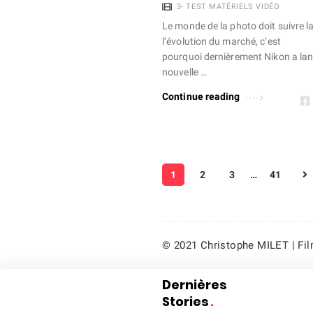
3- TEST MATÉRIELS VIDÉO
Le monde de la photo doit suivre l
l’évolution du marché, c’est
pourquoi dernièrement Nikon a lan
nouvelle …
Continue reading
P
1
2
3
…
41
a
g
i
n
© 2021 Christophe MILET | Film
a
Dernières
t
Stories
.
i