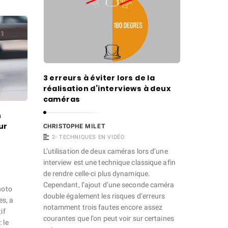
3 erreurs à éviter lors de la
réalisation d’interviews à deux
caméras
n
ur
CHRISTOPHE MILET
2- TECHNIQUES EN VIDÉO
L’utilisation de deux caméras lors d’une
interview est une technique classique afin
de rendre celle-ci plus dynamique.
Cependant, l’ajout d’une seconde caméra
hoto
double également les risques d’erreurs
s, a
notamment trois fautes encore assez
if
courantes que l’on peut voir sur certaines
 le