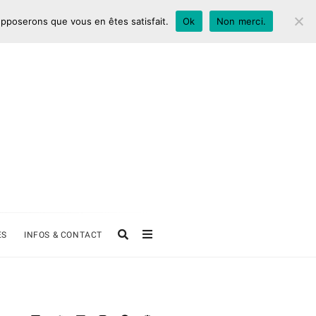
supposerons que vous en êtes satisfait.
Ok
Non merci.
ES
INFOS & CONTACT