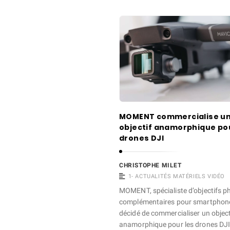
l
e
s
.
MOMENT commercialise u
objectif anamorphique po
drones DJI
CHRISTOPHE MILET
1- ACTUALITÉS MATÉRIELS VIDÉO
MOMENT, spécialiste d’objectifs p
complémentaires pour smartphone
décidé de commercialiser un object
anamorphique pour les drones DJI: