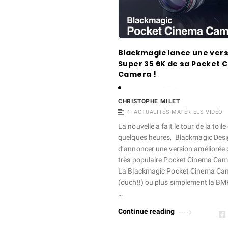
s
t
o
Blackmagic lance une ver
p
Super 35 6K de sa Pocket 
h
Camera !
e
M
CHRISTOPHE MILET
i
1- ACTUALITÉS MATÉRIELS VIDÉO
l
La nouvelle a fait le tour de la toile
quelques heures, Blackmagic Desi
e
d’annoncer une version améliorée 
t
très populaire Pocket Cinema Cam
A
La Blackmagic Pocket Cinema Ca
r
(ouch!!) ou plus simplement la B
…
t
i
Continue reading
c