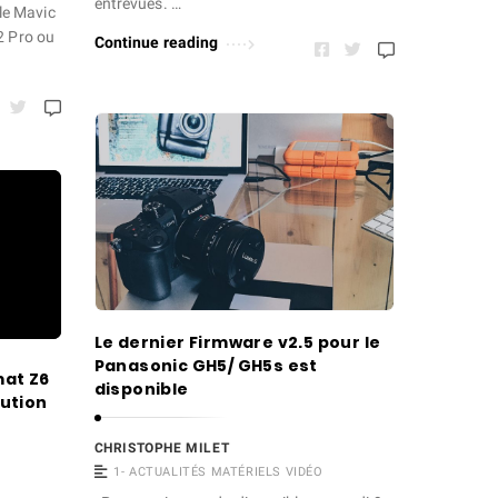
entrevues. …
e Mavic
2 Pro ou
Continue reading
Le dernier Firmware v2.5 pour le
Panasonic GH5/ GH5s est
mat Z6
disponible
lution
CHRISTOPHE MILET
1- ACTUALITÉS MATÉRIELS VIDÉO