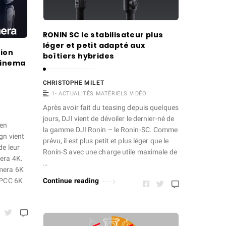
RONIN SC le stabilisateur plus
léger et petit adapté aux
sion
boîtiers hybrides
Cinema
CHRISTOPHE MILET
1- ACTUALITÉS MATÉRIELS VIDÉO
Après avoir fait du teasing depuis quelques
jours, DJI vient de dévoiler le dernier-né de
 en
la gamme DJI Ronin – le Ronin-SC. Comme
gn vient
prévu, il est plus petit et plus léger que le
de leur
Ronin-S avec une charge utile maximale de
era 4K.
…
mera 6K
Continue reading
MPCC 6K