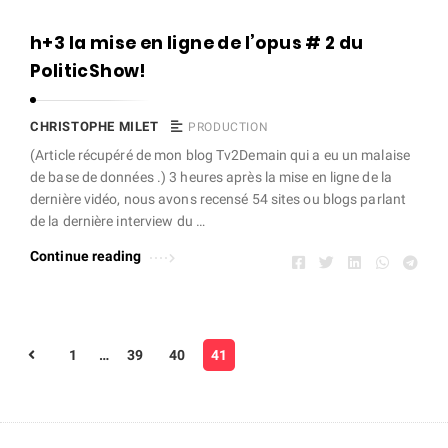
C
h+3 la mise en ligne de l’opus # 2 du
h
PoliticShow!
r
i
CHRISTOPHE MILET
PRODUCTION
s
(Article récupéré de mon blog Tv2Demain qui a eu un malaise
de base de données .) 3 heures après la mise en ligne de la
t
dernière vidéo, nous avons recensé 54 sites ou blogs parlant
o
de la dernière interview du …
p
Continue reading
h
e
M
P
i
1
…
39
40
41
a
l
g
e
i
t