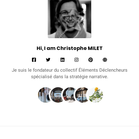
s
t
o
p
h
Hi, I am Christophe MILET
e
M
i
Je suis le fondateur du collectif Éléments Déclencheurs
l
spécialisé dans la stratégie narrative.
e
t