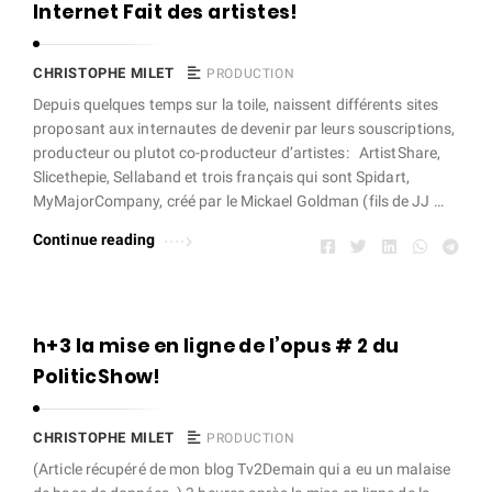
e
Internet Fait des artistes!
t
A
CHRISTOPHE MILET
PRODUCTION
r
Depuis quelques temps sur la toile, naissent différents sites
t
proposant aux internautes de devenir par leurs souscriptions,
producteur ou plutot co-producteur d’artistes: ArtistShare,
i
Slicethepie, Sellaband et trois français qui sont Spidart,
c
MyMajorCompany, créé par le Mickael Goldman (fils de JJ …
l
Continue reading
e
s
.
h+3 la mise en ligne de l’opus # 2 du
PoliticShow!
CHRISTOPHE MILET
PRODUCTION
(Article récupéré de mon blog Tv2Demain qui a eu un malaise