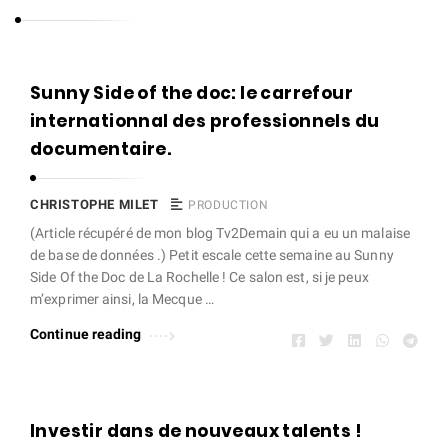
s
t
o
C
Sunny Side of the doc: le carrefour
p
h
internationnal des professionnels du
h
r
documentaire.
e
i
M
s
CHRISTOPHE MILET
PRODUCTION
i
t
(Article récupéré de mon blog Tv2Demain qui a eu un malaise
l
de base de données .) Petit escale cette semaine au Sunny
o
e
Side Of the Doc de La Rochelle ! Ce salon est, si je peux
p
m’exprimer ainsi, la Mecque …
t
h
Continue reading
e
M
i
l
Investir dans de nouveaux talents !