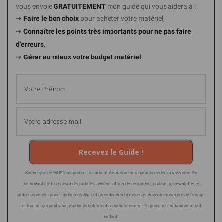
vous envoie
GRATUITEMENT
mon guide
qui vous aidera à :
➜
Faire le bon choix
pour acheter votre matériel,
➜
Connaître les points très importants
pour ne pas faire
d'erreurs
,
➜
Gérer au mieux votre budget matériel
.
Recevez le Guide !
Sache que Je HAIS les spams : ton adresse email ne sera jamais cédée ni revendue. En
t'inscrivant ici, tu recevra des articles, vidéos, offres de formation, podcasts, newsletter et
autres conseils pour t' aider à réaliser et raconter des histoires et devenir un vrai pro de l'image
et tout ce qui peut vous y aider directement ou indirectement. Tu peux te désabonner à tout
instant.