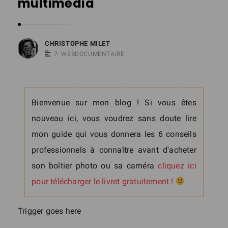
multimédia
s
t
o
CHRISTOPHE MILET
p
7- WEBDOCUMENTAIRE
h
e
M
Bienvenue sur mon blog ! Si vous êtes
i
nouveau ici, vous voudrez sans doute lire
l
mon guide qui vous donnera les 6 conseils
e
professionnels à connaître avant d'acheter
t
son boîtier photo ou sa caméra
cliquez ici
pour télécharger le livret gratuitement !
Trigger goes here