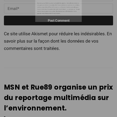
Ce site utilise Akismet pour réduire les indésirables.
En
Recevez le guide
savoir plus sur la façon dont les données de vos
commentaires sont traitées
.
Saches que je HAIS au plus haut point les spams : ton adresse email ne
sera jamais cédée ni revendue. En t'inscrivant ici, tu recevras des articles,
vidéos, newsletter, offres de formation, podcasts et autres conseils pour
t'aider à réaliser et raconter des histoires et devenir un vrai pro de l'image
et tout ce qui peut vous y aider directement ou indirectement. Vous
pouvez vous désabonner à tout instant.
MSN et Rue89 organise un prix
du reportage multimédia sur
l’environnement.