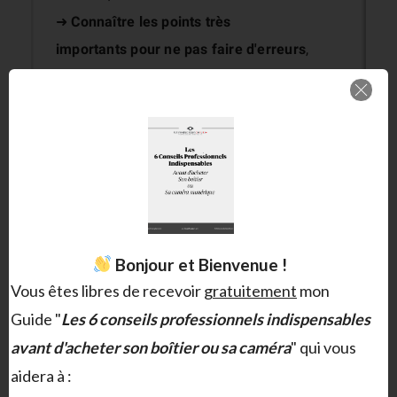
➜
Connaître les points très
importants
pour ne pas faire d'erreurs
,
➜
Gérer au mieux votre budget matériel
.
Bonjour et Bienvenue !
Recevez le Guide!
Vous êtes libres de recevoir
gratuitement
mon
Guide "
Les 6 conseils professionnels indispensables
avant d'acheter son boîtier ou sa caméra
" qui vous
DSLR
HDDSLR
HDSLR
Marshall
Matt Box
NAB
aidera à :