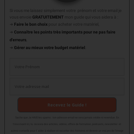
Si vous me laissez simplement votre prénom et votre email je
vous envoie
GRATUITEMENT
mon guide
qui vous aidera à :
➜
Faire le bon choix
pour acheter votre matériel,
➜
Connaître les points très importants
pour ne pas faire
d'erreurs
,
➜
Gérer au mieux votre budget matériel
.
Recevez le Guide !
Sache que Je HAIS les spams : ton adresse email ne sera jamais cédée ni revendue. En
t'inscrivant ici, tu recevra des articles, vidéos, offres de formation, podcasts, newsletter et
autres conseils pour t' aider à réaliser et raconter des histoires et devenir un vrai pro de l'image