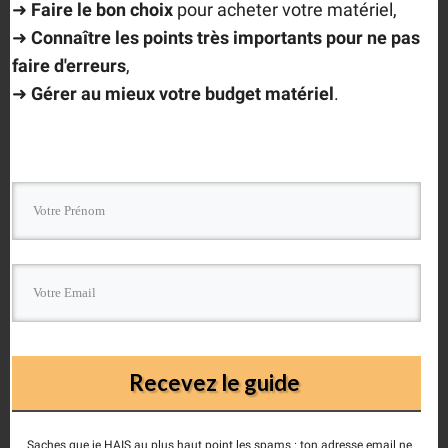
➜
F
aire le bon choix
pour acheter votre matériel,
Scorpion zacuto
Zfinder
➜
Connaître les points très importants
pour ne pas
faire d'erreurs
,
SHARE
➜
Gérer au mieux votre budget matériel
.
Recevez le guide
Christophe MILET
Saches que je HAIS au plus haut point les spams : ton adresse email ne