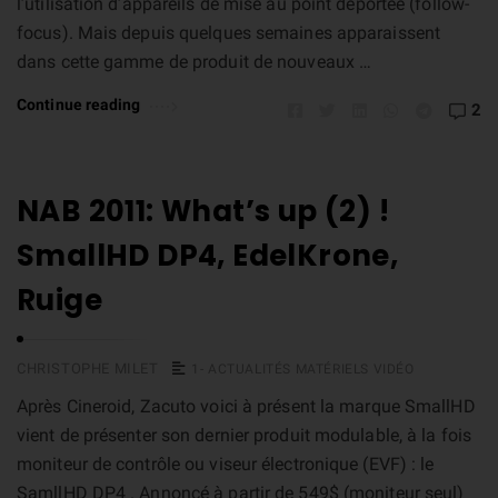
l’utilisation d’appareils de mise au point déportée (follow-
focus). Mais depuis quelques semaines apparaissent
dans cette gamme de produit de nouveaux …
Continue reading
2
NAB 2011: What’s up (2) !
SmallHD DP4, EdelKrone,
Ruige
CHRISTOPHE MILET
1- ACTUALITÉS MATÉRIELS VIDÉO
Après Cineroid, Zacuto voici à présent la marque SmallHD
vient de présenter son dernier produit modulable, à la fois
moniteur de contrôle ou viseur électronique (EVF) : le
SamllHD DP4 . Annoncé à partir de 549$ (moniteur seul)