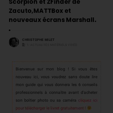
Scorpion et ZFinder de
s
Zacuto,MATTBox et
t
nouveaux écrans Marshall.
o
p
h
CHRISTOPHE MILET
e
1- ACTUALITÉS MATÉRIELS VIDÉO
M
i
l
Bienvenue sur mon blog ! Si vous êtes
e
t
nouveau ici, vous voudrez sans doute lire
mon guide qui vous donnera les 6 conseils
professionnels à connaître avant d'acheter
son boîtier photo ou sa caméra
cliquez ici
pour télécharger le livret gratuitement !