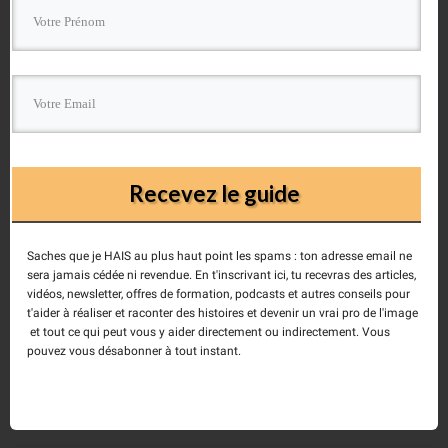
Christophe MILET
Recevez le guide
Je suis le fondateur du collectif Éléments Déclencheurs spécialisé
Saches que je HAIS au plus haut point les spams : ton adresse email ne
dans la stratégie narrative.
sera jamais cédée ni revendue. En t'inscrivant ici, tu recevras des articles,
vidéos, newsletter, offres de formation, podcasts et autres conseils pour
t'aider à réaliser et raconter des histoires et devenir un vrai pro de l'image
et tout ce qui peut vous y aider directement ou indirectement. Vous
pouvez vous désabonner à tout instant.
Laisser un commentaire