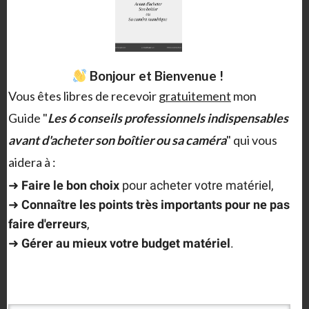
Recevez le Guide!
Bonjour et Bienvenue !
Vous êtes libres de recevoir
gratuitement
mon
Guide "
Les 6 conseils professionnels indispensables
canon
Canon5DMKII
canon7D
crosse d'épaule
avant d'acheter son boîtier ou sa caméra
" qui vous
HDDSLR
HDSLR
rig
aidera à :
➜
F
aire le bon choix
pour acheter votre matériel,
➜
Connaître les points très importants
pour ne pas
SHARE
faire d'erreurs
,
➜
Gérer au mieux votre budget matériel
.