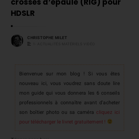
crosses d’épaule (RIG) pour
s
HDSLR
t
o
p
CHRISTOPHE MILET
h
1- ACTUALITÉS MATÉRIELS VIDÉO
e
M
i
Bienvenue sur mon blog ! Si vous êtes
l
nouveau ici, vous voudrez sans doute lire
e
mon guide qui vous donnera les 6 conseils
t
professionnels à connaître avant d'acheter
son boîtier photo ou sa caméra
cliquez ici
pour télécharger le livret gratuitement !