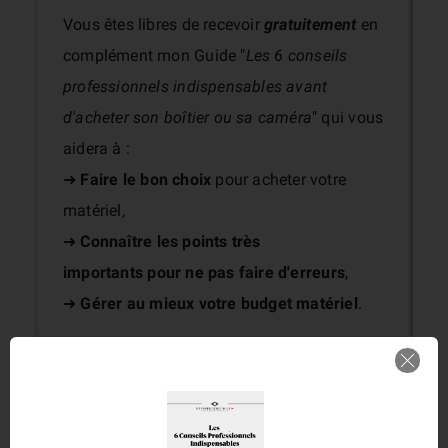
Vous êtes libres de recevoir
gratuitement
en
complément mon Guide "
Les 6 conseils
professionnels indispensables avant
d'acheter son boîtier ou sa caméra
" qui vous
aidera à :
➜
Faire le bon choix
pour acheter votre
matériel,
➜
Connaître les points très
importants
pour ne pas faire d'erreurs
,
➜
Gérer au mieux votre budget matériel
.