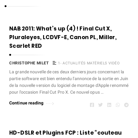
s
t
o
C
NAB 2011: What’s up (4) ! Final Cut X,
p
h
Pluraleyes, LCDVF-E, Canon PL, Miller,
h
r
Scarlet RED
e
i
M
s
CHRISTOPHE MILET
1- ACTUALITÉS MATÉRIELS VIDÉO
i
t
La grande nouvelle de ces deux derniers jours concernant la
l
partie software est bien entendu l'annonce de la sortie en Juin
o
e
de la nouvelle version du logiciel de montage d'Apple renommé
p
pour l'occasion Final Cut Pro X. Ce nouvel opus …
t
h
Continue reading
e
M
i
l
HD-DSLR et Plugins FCP : Liste “couteau