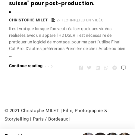
e
suisse” pour post-production.
t
A
CHRISTOPHE MILET
2- TECHNIQUES EN VIDÉO
r
Il est vrai que lorsque l’on veut réaliser quelques vidéos
t
réalisées avec un appareil HD DSLR il est nécessaire de
pratiquer un logiciel de montage, pour ma part j’utilise Final
i
Cut Pro. D’autres préférerons Première de chez Adobe ou bien
c
…
l
Continue reading
e
s
.
© 2021 Christophe MILET | Film, Photographie &
Storytelling | Paris / Bordeaux |