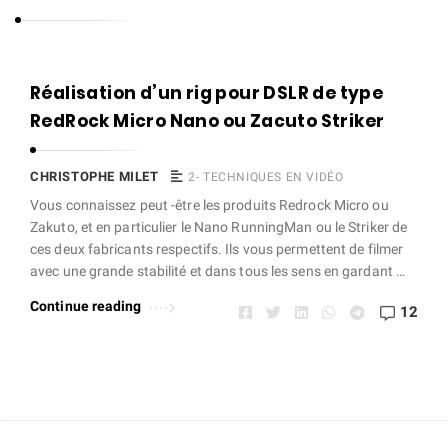
s
t
o
C
Réalisation d’un rig pour DSLR de type
p
h
RedRock Micro Nano ou Zacuto Striker
h
r
e
i
CHRISTOPHE MILET
2- TECHNIQUES EN VIDÉO
M
s
Vous connaissez peut -être les produits Redrock Micro ou
i
Zakuto, et en particulier le Nano RunningMan ou le Striker de
t
l
ces deux fabricants respectifs. Ils vous permettent de filmer
o
avec une grande stabilité et dans tous les sens en gardant …
e
p
t
Continue reading
12
h
e
M
i
l