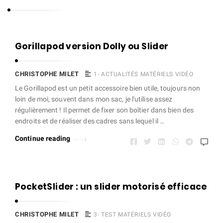
s
t
o
C
Gorillapod version Dolly ou Slider
p
h
h
r
CHRISTOPHE MILET
1- ACTUALITÉS MATÉRIELS VIDÉO
e
i
Le Gorillapod est un petit accessoire bien utile, toujours non
M
loin de moi, souvent dans mon sac, je l'utilise assez
s
i
régulièrement ! Il permet de fixer son boîtier dans bien des
t
endroits et de réaliser des cadres sans lequel il …
l
o
e
Continue reading
p
t
h
e
M
PocketSlider : un slider motorisé efficace
i
l
CHRISTOPHE MILET
3- TEST MATÉRIELS VIDÉO