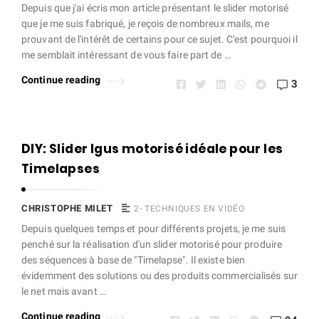
e
Depuis que j'ai écris mon article présentant le slider motorisé
t
que je me suis fabriqué, je reçois de nombreux mails, me
prouvant de l'intérêt de certains pour ce sujet. C'est pourquoi il
A
me semblait intéressant de vous faire part de …
r
Continue reading
t
3
i
c
l
DIY: Slider Igus motorisé idéale pour les
e
Timelapses
s
.
CHRISTOPHE MILET
2- TECHNIQUES EN VIDÉO
Depuis quelques temps et pour différents projets, je me suis
penché sur la réalisation d'un slider motorisé pour produire
des séquences à base de "Timelapse". Il existe bien
évidemment des solutions ou des produits commercialisés sur
le net mais avant …
Continue reading