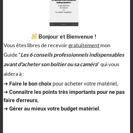
Bonjour et Bienvenue !
Vous êtes libres de recevoir
gratuitement
mon
Guide "
Les 6 conseils professionnels indispensables
avant d'acheter son boîtier ou sa caméra
" qui vous
aidera à :
Outre toutes ces indications il est bon de prendre
➜
F
aire le bon choix
pour acheter votre matériel,
conscience que le réglage et l’utilisation d’un
➜
Connaître les points très importants
pour ne pas
stabilisateur à main levée demande de
faire d'erreurs
,
l’entraînement, on ne se proclame pas steadycamer
➜
Gérer au mieux votre budget matériel
.
comme ça c’est une vrai compétence et un métier à
proprement parlé… Il m’a fallu plusieurs essais et
quelques heures d’apprentissage pour obtenir des