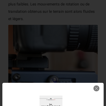
plus faibles. Les mouvements de rotation ou de
translation obtenus sur le terrain sont alors fluides
et légers.