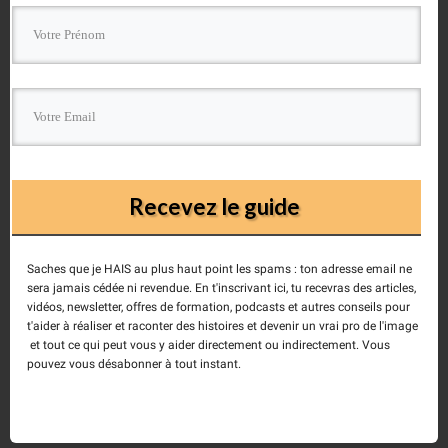
séquences et des plans qui tiennent la “route”; en
effet il est délicat de trouver puis de garder
l’équilibre si l’ensemble n’est pas bien réglé. De plus
pour tourner tout un film avec de longues
séquences, il est fortement conseillé de compléter le
TITAN
d’un bras amortisseur et d’un harnais, le
Recevez le guide
poids du boîtier ne repose plus sur le seul poignet,
mais sur ses hanches (voire ses épaules aussi). Ce
qui ne veut pas dire que vous n’aurez pas des
Saches que je HAIS au plus haut point les spams : ton adresse email ne
sera jamais cédée ni revendue. En t'inscrivant ici, tu recevras des articles,
courbatures en fin de journée !
vidéos, newsletter, offres de formation, podcasts et autres conseils pour
t'aider à réaliser et raconter des histoires et devenir un vrai pro de l'image
Promis dès que j’ai un peu de temps, je monte une
et tout ce qui peut vous y aider directement ou indirectement. Vous
pouvez vous désabonner à tout instant.
petite vidéo de présentation et quelques plans pour
vous montrer certains résultats obtenus avec le
TITAN
!