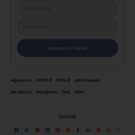
Recevez le Guide!
aigle paris
HDDSLR
HDSLR
stabilisateur
steadicam
steadycam
Test
titan
SHARE