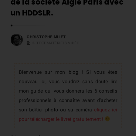
de la société Aigle Paris avec
s
un HDDSLR.
t
o
p
CHRISTOPHE MILET
h
3- TEST MATÉRIELS VIDÉO
e
M
i
Bienvenue sur mon blog ! Si vous êtes
l
nouveau ici, vous voudrez sans doute lire
e
mon guide qui vous donnera les 6 conseils
t
professionnels à connaître avant d'acheter
son boîtier photo ou sa caméra
cliquez ici
pour télécharger le livret gratuitement !