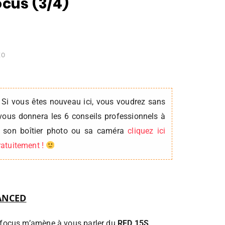
cus (3/4)
ÉO
 Si vous êtes nouveau ici, vous voudrez sans
vous donnera les 6 conseils professionnels à
er son boîtier photo ou sa caméra
cliquez ici
gratuitement !
ANCED
w-focus m’amène à vous parler du
RFD 15S