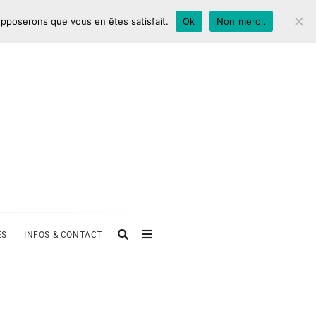
supposerons que vous en êtes satisfait.
Ok
Non merci.
ES
INFOS & CONTACT