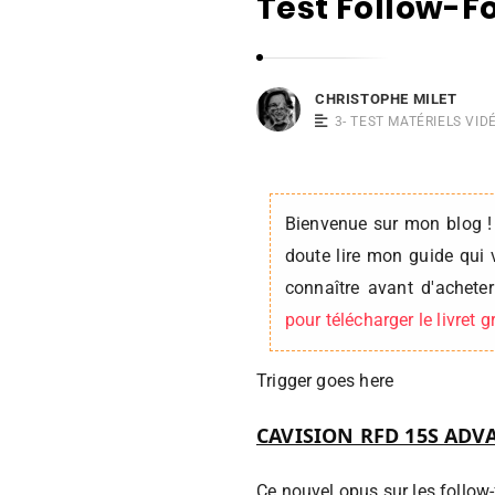
Test Follow-Fo
i
s
t
o
CHRISTOPHE MILET
p
3- TEST MATÉRIELS VID
h
e
M
Bienvenue sur mon blog !
i
doute lire mon guide qui 
l
connaître avant d'achet
e
pour télécharger le livret 
t
Trigger goes here
CAVISION RFD 15S ADV
Ce nouvel opus sur les follo