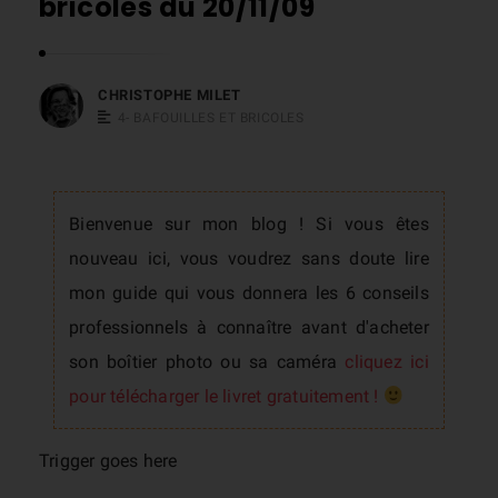
bricoles du 20/11/09
s
t
o
CHRISTOPHE MILET
p
4- BAFOUILLES ET BRICOLES
h
e
M
Bienvenue sur mon blog ! Si vous êtes
i
nouveau ici, vous voudrez sans doute lire
l
mon guide qui vous donnera les 6 conseils
e
professionnels à connaître avant d'acheter
t
son boîtier photo ou sa caméra
cliquez ici
pour télécharger le livret gratuitement !
Trigger goes here