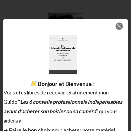
Christophe MILET
Je suis le fondateur du collectif Éléments Déclencheurs spécialisé
dans la stratégie narrative.
Bonjour et Bienvenue !
Vous êtes libres de recevoir
gratuitement
mon
Guide "
Les 6 conseils professionnels indispensables
avant d'acheter son boîtier ou sa caméra
" qui vous
aidera à :
Laisser un commentaire
➜
F
aire le bon choix
pour acheter votre matériel,