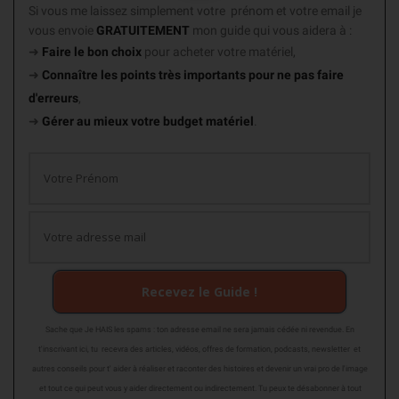
Si vous me laissez simplement votre prénom et votre email je
vous envoie
GRATUITEMENT
mon guide
qui vous aidera à :
➜
Faire le bon choix
pour acheter votre matériel,
➜
Connaître les points très importants
pour ne pas faire
d'erreurs
,
➜
Gérer au mieux votre budget matériel
.
Recevez le Guide !
Sache que Je HAIS les spams : ton adresse email ne sera jamais cédée ni revendue. En
t'inscrivant ici, tu recevra des articles, vidéos, offres de formation, podcasts, newsletter et
autres conseils pour t' aider à réaliser et raconter des histoires et devenir un vrai pro de l'image
et tout ce qui peut vous y aider directement ou indirectement. Tu peux te désabonner à tout