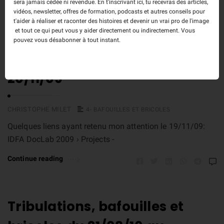
sera jamais cédée ni revendue. En t'inscrivant ici, tu recevras des articles,
vidéos, newsletter, offres de formation, podcasts et autres conseils pour
t'aider à réaliser et raconter des histoires et devenir un vrai pro de l'image
et tout ce qui peut vous y aider directement ou indirectement. Vous
Tribulations, bafouilles et
pouvez vous désabonner à tout instant.
bricoles du 19/11/09 au
20/11/09
CHRISTOPHE MILET
4- BAFOUILLES ET BRICOLES
Quelques liens ayant retenu mon attention le 19/11/09:
IDFA DocLab 2009 › Projects -
Continue reading
Tribulations, bafouilles et