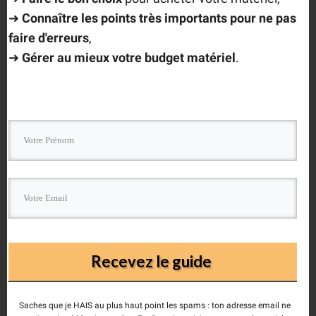
➜
Connaître les points très importants
pour ne pas
Comment as a guest.
faire d'erreurs
,
➜
Gérer au mieux votre budget matériel
.
Ce site utilise Akismet pour réduire les indésirables.
En
savoir plus sur la façon dont les données de vos
Recevez le guide
commentaires sont traitées
.
Saches que je HAIS au plus haut point les spams : ton adresse email ne