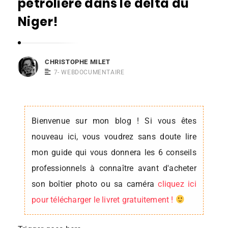
pétrolière dans le delta du
s
Niger!
t
o
p
CHRISTOPHE MILET
h
7- WEBDOCUMENTAIRE
e
M
i
Bienvenue sur mon blog ! Si vous êtes
l
nouveau ici, vous voudrez sans doute lire
e
mon guide qui vous donnera les 6 conseils
t
professionnels à connaître avant d'acheter
son boîtier photo ou sa caméra
cliquez ici
pour télécharger le livret gratuitement !