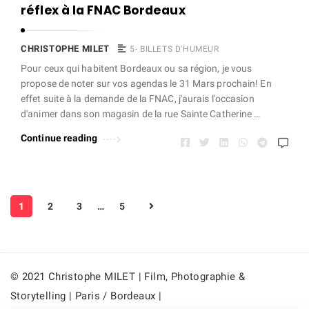
réflex à la FNAC Bordeaux
CHRISTOPHE MILET
5- BILLETS D'HUMEUR
Pour ceux qui habitent Bordeaux ou sa région, je vous
propose de noter sur vos agendas le 31 Mars prochain! En
effet suite à la demande de la FNAC, j'aurais l'occasion
d'animer dans son magasin de la rue Sainte Catherine …
Continue reading
P
1
2
3
…
5
a
g
i
n
© 2021 Christophe MILET | Film, Photographie &
a
Storytelling | Paris / Bordeaux |