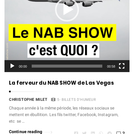
r
v
i
d
é
o
00:00
00:58
La ferveur du NAB SHOW de Las Vegas
CHRISTOPHE MILET
5- BILLETS D'HUMEUR
Chaque année à la même période, les réseaux sociaux se
mettent en ébullition. Les fils twitter, Facebook, Instagram,
etc se …
Continue reading
2