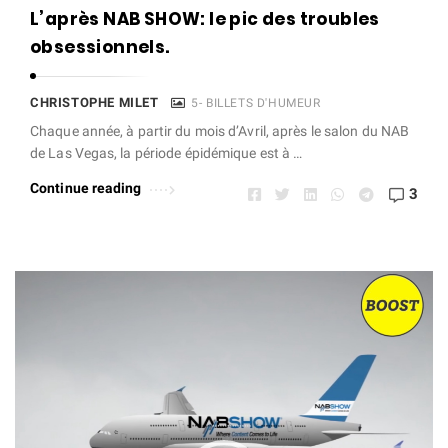
e
L’après NAB SHOW: le pic des troubles
t
obsessionnels.
A
r
CHRISTOPHE MILET
5- BILLETS D'HUMEUR
t
Chaque année, à partir du mois d’Avril, après le salon du NAB
i
de Las Vegas, la période épidémique est à …
c
Continue reading
3
l
e
s
L
.
e
c
t
e
u