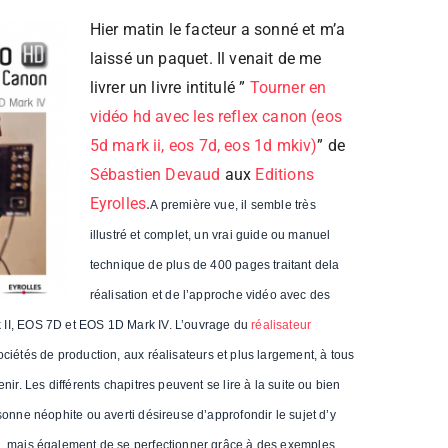
Hier matin le facteur a sonné et m’a
laissé un paquet. Il venait de me
livrer un livre intitulé ”
Tourner en
vidéo hd avec les reflex canon (eos
5d mark ii, eos 7d, eos 1d mkiv)
” de
Sébastien Devaud
aux
Editions
Eyrolles
.
A première vue, il semble très
illustré et complet, un vrai guide ou manuel
technique de plus de 400 pages traitant dela
réalisation et de l’approche vidéo avec des
II, EOS 7D et EOS 1D Mark IV. L’ouvrage du
réalisateur
ciétés de production, aux réalisateurs et plus largement, à tous
nir. Les différents chapitres peuvent se lire à la suite ou bien
sonne néophite ou averti désireuse d’approfondir le sujet d’y
, mais également de se perfectionner grâce à des exemples