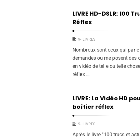
LIVRE HD-DSLR: 100 Tr
Réflex
9- LIVRES
Nombreux sont ceux qui par e-
demandes ou me posent des que
en vidéo de telle ou telle chos
réflex …
LIVRE: La Vidéo HD po
boîtier réflex
9- LIVRES
Après le livre "100 trucs et as