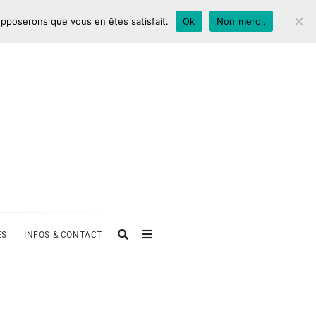
supposerons que vous en êtes satisfait.
Ok
Non merci.
ES
INFOS & CONTACT