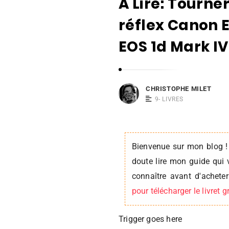
A Lire: Tourne
i
s
réflex Canon E
t
EOS 1d Mark IV
o
p
h
e
CHRISTOPHE MILET
M
9- LIVRES
i
l
e
Bienvenue sur mon blog !
t
doute lire mon guide qui 
connaître avant d'achet
pour télécharger le livret 
Trigger goes here