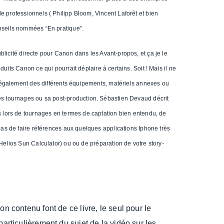
e professionnels ( Philipp Bloom, Vincent Laforêt et bien
onseils nommées “En pratique”.
blicité directe pour Canon dans les Avant-propos, et ça je le
oduits Canon ce qui pourrait déplaire à certains. Soit ! Mais il ne
rle également des différents équipements, matériels annexes ou
ces tournages ou sa post-production. Sébastien Devaud décrit
es lors de tournages en termes de captation bien entendu, de
 pas de faire références aux quelques applications Iphone très
Helios Sun Calculator) ou
ou de préparation de votre story-
on contenu font de ce livre, le seul pour le
particulièrement du sujet de la vidéo sur les