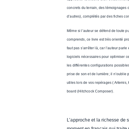
concrets du terrain, des témoignages d
d’autres), complétés par des fiches c
Même si l’
auteur se défend de toute pu
comprends,
ce livre est très orienté pr
faut pas s’arrêter là, car l’auteur pa
logiciels nécessaires pour optimiser 
les différentes configurations possibl
prise de son et de lumière; il n’oublie
utiles lors de vos repérages ( Artemis,
board (Hitchcock Composer).
L’approche et la richesse de s
moment en français qui traite 