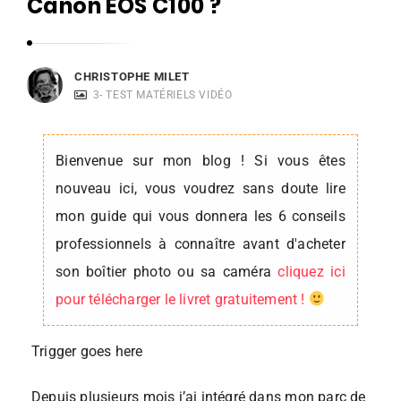
Canon EOS C100 ?
s
t
o
CHRISTOPHE MILET
p
3- TEST MATÉRIELS VIDÉO
h
e
Bienvenue sur mon blog ! Si vous êtes
M
nouveau ici, vous voudrez sans doute lire
i
mon guide qui vous donnera les 6 conseils
l
professionnels à connaître avant d'acheter
e
t
son boîtier photo ou sa caméra
cliquez ici
pour télécharger le livret gratuitement !
Trigger goes here
Depuis plusieurs mois j’ai intégré dans mon parc de