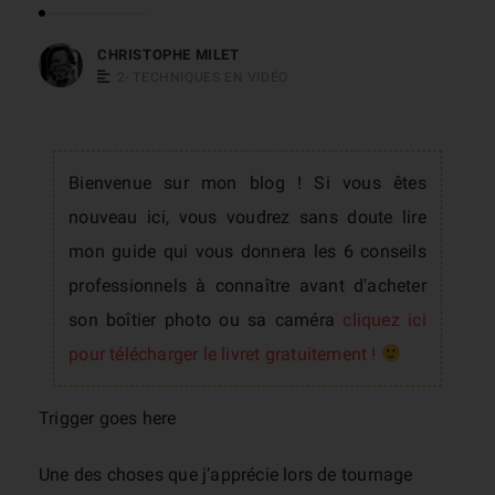
s
t
CHRISTOPHE MILET
2- TECHNIQUES EN VIDÉO
o
p
h
e
Bienvenue sur mon blog ! Si vous êtes
M
nouveau ici, vous voudrez sans doute lire
i
mon guide qui vous donnera les 6 conseils
l
professionnels à connaître avant d'acheter
e
son boîtier photo ou sa caméra
cliquez ici
t
pour télécharger le livret gratuitement !
Trigger goes here
Une des choses que j’apprécie lors de tournage