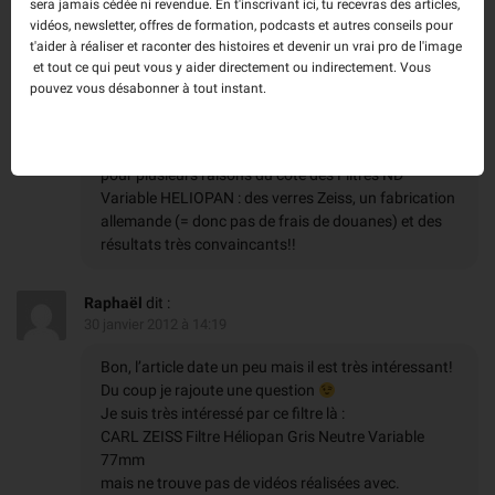
sera jamais cédée ni revendue. En t'inscrivant ici, tu recevras des articles,
se remarque plus ou moins, suivant les focales
vidéos, newsletter, offres de formation, podcasts et autres conseils pour
utilisées pour les filtres LCW!
t'aider à réaliser et raconter des histoires et devenir un vrai pro de l'image
Les filtres Singh-Ray sont effectivement plus
et tout ce qui peut vous y aider directement ou indirectement. Vous
qualitatifs, mais aussi plus chers !!
pouvez vous désabonner à tout instant.
Quoi qu’il en soit, si vous souhaitez vous procurez un
filtre ND Variable de bonne qualité de même qualité
que le Singh-Ray je vous conseillerais de regarder
pour plusieurs raisons du côté des Filtres ND
Variable HELIOPAN : des verres Zeiss, un fabrication
allemande (= donc pas de frais de douanes) et des
résultats très convaincants!!
Raphaël
dit :
30 janvier 2012 à 14:19
Bon, l’article date un peu mais il est très intéressant!
Du coup je rajoute une question
Je suis très intéressé par ce filtre là :
CARL ZEISS Filtre Héliopan Gris Neutre Variable
77mm
mais ne trouve pas de vidéos réalisées avec.