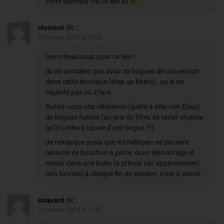
votre bonheur via ce lien
ici
clement
dit :
15 février 2013 à 17:03
merci beaucoup pour ce lien !
Ils ne semblent pas avoir de bagues de conversion
dans cette boutique (step up filters)…ou je ne
regarde pas où il faut.
Auriez-vous une référence (quitte à aller voir Ebay)
de bagues fiables (au prix du filtre, ce serait stupide
qu’il tombe à cause d’une bague ?!).
Je remarque aussi que les héliopan ne peuvent
recevoir de bouchon à pince, donc démontage et
retour dans une boite (à prévoir car apparemment
non fournie) à chaque fin de session, c’est à savoir.
coquard
dit :
16 janvier 2014 à 11:56