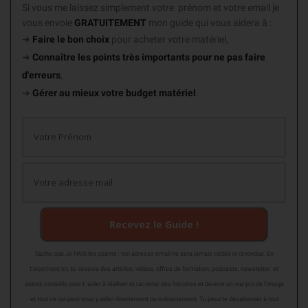
Si vous me laissez simplement votre prénom et votre email je
vous envoie
GRATUITEMENT
mon guide
qui vous aidera à :
➜
Faire le bon choix
pour acheter votre matériel,
➜
Connaître les points très importants
pour ne pas faire
d'erreurs
,
➜
Gérer au mieux votre budget matériel
.
Recevez le Guide !
Sache que Je HAIS les spams : ton adresse email ne sera jamais cédée ni revendue. En
t'inscrivant ici, tu recevra des articles, vidéos, offres de formation, podcasts, newsletter et
autres conseils pour t' aider à réaliser et raconter des histoires et devenir un vrai pro de l'image
et tout ce qui peut vous y aider directement ou indirectement. Tu peux te désabonner à tout