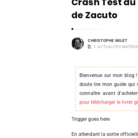
Crash Test du
i
s
de Zacuto
t
o
p
CHRISTOPHE MILET
h
1- ACTUALITÉS MATÉRIE
e
M
i
Bienvenue sur mon blog !
l
doute lire mon guide qui 
e
connaître avant d'achet
t
pour télécharger le livret 
Trigger goes here
En attendant la sortie officie