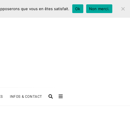
supposerons que vous en êtes satisfait.
Ok
Non merci.
ES
INFOS & CONTACT