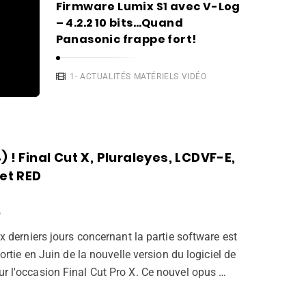
Firmware Lumix S1 avec V-Log
– 4.2.2 10 bits…Quand
Panasonic frappe fort!
1- ACTUALITÉS MATÉRIELS VIDÉO
) ! Final Cut X, Pluraleyes, LCDVF-E,
let RED
O
 derniers jours concernant la partie software est
rtie en Juin de la nouvelle version du logiciel de
 l'occasion Final Cut Pro X. Ce nouvel opus …