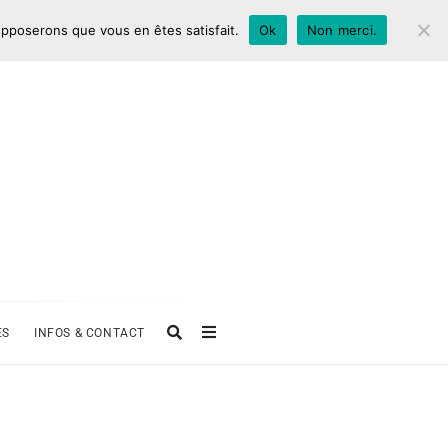
supposerons que vous en êtes satisfait.
Ok
Non merci.
ES
INFOS & CONTACT