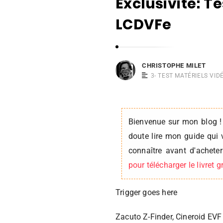
Exclusivité: T
i
s
LCDVFe
t
o
p
CHRISTOPHE MILET
h
3- TEST MATÉRIELS VID
e
M
i
Bienvenue sur mon blog !
l
doute lire mon guide qui 
e
connaître avant d'achet
t
pour télécharger le livret 
Trigger goes here
Zacuto Z-Finder, Cineroid EVF