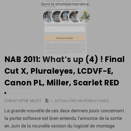
➜
Gérer au mieux votre budget matériel
.
dans la stratégie narrative.
NAB 2011: What’s up (4) ! Final
Cut X, Pluraleyes, LCDVF-E,
Canon PL, Miller, Scarlet RED
Recevez le guide
CHRISTOPHE MILET
1- ACTUALITÉS MATÉRIELS VIDÉO
Saches que je HAIS au plus haut point les spams : ton adresse email ne
La grande nouvelle de ces deux derniers jours concernant
sera jamais cédée ni revendue. En t'inscrivant ici, tu recevras des articles,
vidéos, newsletter, offres de formation, podcasts et autres conseils pour
la partie software est bien entendu l'annonce de la sortie
t'aider à réaliser et raconter des histoires et devenir un vrai pro de l'image
en Juin de la nouvelle version du logiciel de montage
et tout ce qui peut vous y aider directement ou indirectement. Vous