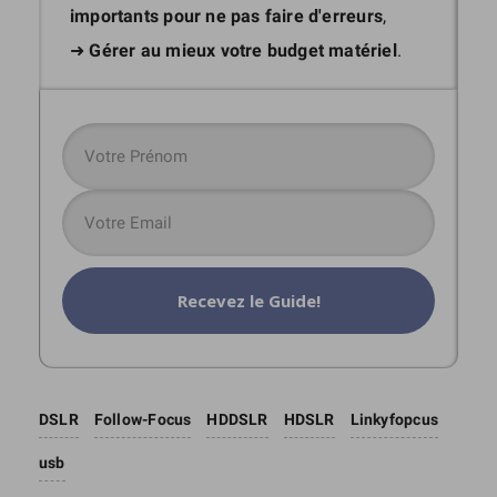
importants
pour ne pas faire d'erreurs
,
➜
Gérer au mieux votre budget matériel
.
Recevez le Guide!
DSLR
Follow-Focus
HDDSLR
HDSLR
Linkyfopcus
usb