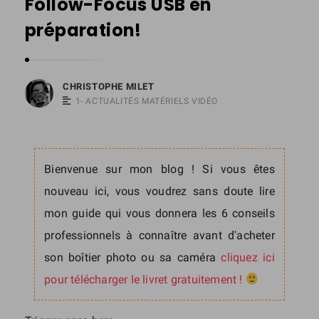
Follow-Focus USB en
s
préparation!
t
o
p
CHRISTOPHE MILET
h
1- ACTUALITÉS MATÉRIELS VIDÉO
e
M
i
Bienvenue sur mon blog ! Si vous êtes
l
nouveau ici, vous voudrez sans doute lire
e
mon guide qui vous donnera les 6 conseils
t
professionnels à connaître avant d'acheter
son boîtier photo ou sa caméra
cliquez ici
pour télécharger le livret gratuitement !