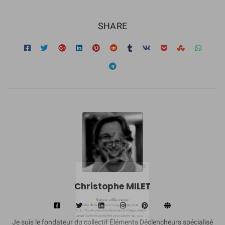
SHARE
Bonjour et Bienvenue !
Vous êtes libres de recevoir
gratuitement
mon
Guide "
Les 6 conseils professionnels indispensables
avant d'acheter son boîtier ou sa caméra
" qui vous
aidera à :
Christophe MILET
➜
F
aire le bon choix
pour acheter votre matériel,
➜
Connaître les points très importants
pour ne pas
faire d'erreurs
,
Je suis le fondateur du collectif Éléments Déclencheurs spécialisé