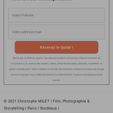
Recevez le Guide !
Sache que Je HAIS les spams : ton adresse email ne sera jamais cédée ni revendue. En
t'inscrivant ici, tu recevra des articles, vidéos, offres de formation, podcasts, newsletter et
autres conseils pour t' aider à réaliser et raconter des histoires et devenir un vrai pro de l'image
et tout ce qui peut vous y aider directement ou indirectement. Tu peux te désabonner à tout
instant.
© 2021 Christophe MILET | Film, Photographie &
Storytelling | Paris / Bordeaux |