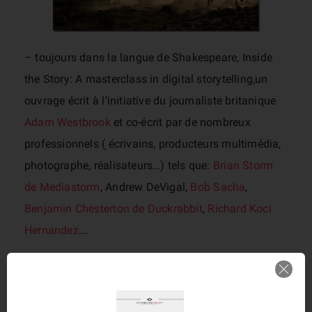
– toujours dans la langue de Shakespeare, Inside
the Story: A masterclass in digital storytelling,un
ouvrage écrit à l’initiative du journaliste britanique
Adam Westbrook
et co-écrit par de nombreux
professionnels ( écrivains, producteurs multimédia,
photographe, réalisateurs…) tels que:
Brian Storm
de Mediastorm
, Andrew DeVigal,
Bob Sacha
,
Benjamin Chesterton de Duckrabbit
,
Richard Koci
Hernandez
….