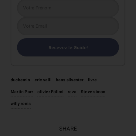
Recevez le Guide!
duchemin
eric valli
hans silvester
livre
Martin Parr
olivier Föllmi
reza
Steve simon
willy ronis
SHARE