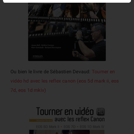
Ou bien le livre de Sébastien Devaud:
Tourner en
vidéo hd avec les reflex canon (eos 5d mark ii, eos
7d, eos 1d mkiv)