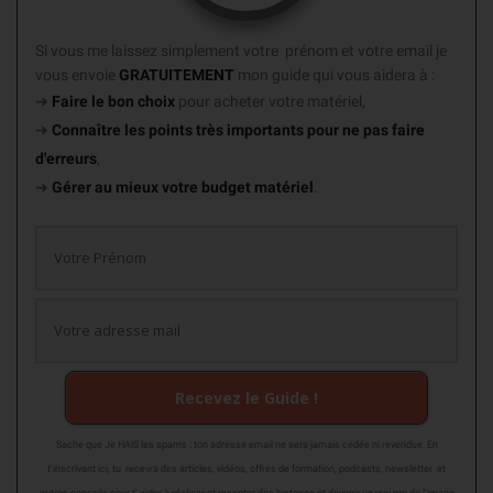
Si vous me laissez simplement votre prénom et votre email je
vous envoie
GRATUITEMENT
mon guide
qui vous aidera à :
➜
Faire le bon choix
pour acheter votre matériel,
➜
Connaître les points très importants
pour ne pas faire
d'erreurs
,
➜
Gérer au mieux votre budget matériel
.
Recevez le Guide !
Sache que Je HAIS les spams : ton adresse email ne sera jamais cédée ni revendue. En
t'inscrivant ici, tu recevra des articles, vidéos, offres de formation, podcasts, newsletter et
autres conseils pour t' aider à réaliser et raconter des histoires et devenir un vrai pro de l'image