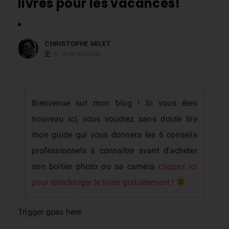
livres pour les vacances!
s
t
o
CHRISTOPHE MILET
p
6- INSPIRATION
h
e
M
Bienvenue sur mon blog ! Si vous êtes
i
nouveau ici, vous voudrez sans doute lire
l
mon guide qui vous donnera les 6 conseils
e
professionnels à connaître avant d'acheter
t
son boîtier photo ou sa caméra
cliquez ici
pour télécharger le livret gratuitement !
Trigger goes here