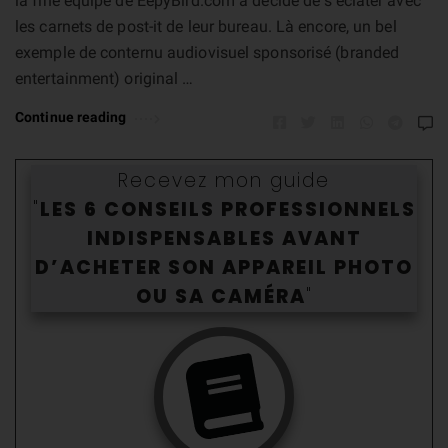
la fine équipe de EepyBird.com a décidé de s’éclater avec
les carnets de post-it de leur bureau. Là encore, un bel
exemple de conternu audiovisuel sponsorisé (branded
entertainment) original …
Continue reading
Recevez mon guide
"
LES 6 CONSEILS PROFESSIONNELS
INDISPENSABLES AVANT
D’ACHETER SON APPAREIL PHOTO
OU SA CAMÉR
A
"