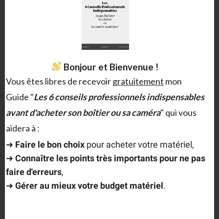
Bonjour et Bienvenue !
Après s’il vous reste un peu de place dans vos
Vous êtes libres de recevoir
gratuitement
mon
bagages ou si vous recherchez des livres plus liés à
Guide "
Les 6 conseils professionnels indispensables
la vidéo avec les boîtiers hdslr, il vous reste bien
avant d'acheter son boîtier ou sa caméra
" qui vous
entendu les deux parutions sur lesquelles votre
aidera à :
humble serviteur à travailler:
➜
F
aire le bon choix
pour acheter votre matériel,
➜
Connaître les points très importants
pour ne pas
–
100 trucs et astuces pour filmer avec son reflex
faire d'erreurs
,
aux Editions Eyrolles.
➜
Gérer au mieux votre budget matériel
.