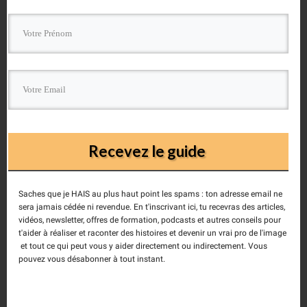
Recevez le guide
Saches que je HAIS au plus haut point les spams : ton adresse email ne
–
La Vidéo HD pour les Photographes, Filmer avec
sera jamais cédée ni revendue. En t'inscrivant ici, tu recevras des articles,
un boîtier réflex
aux Editions Eyrolles
vidéos, newsletter, offres de formation, podcasts et autres conseils pour
t'aider à réaliser et raconter des histoires et devenir un vrai pro de l'image
et tout ce qui peut vous y aider directement ou indirectement. Vous
pouvez vous désabonner à tout instant.