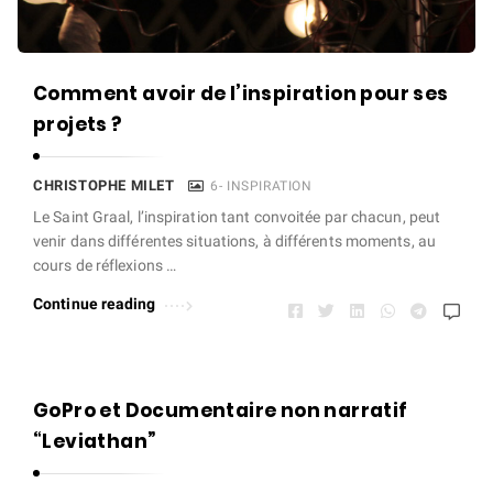
e
t
A
Comment avoir de l’inspiration pour ses
r
projets ?
t
i
CHRISTOPHE MILET
6- INSPIRATION
c
Le Saint Graal, l’inspiration tant convoitée par chacun, peut
l
venir dans différentes situations, à différents moments, au
e
cours de réflexions …
s
Continue reading
.
GoPro et Documentaire non narratif
“Leviathan”