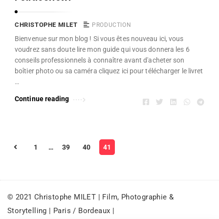
r
s
i
t
CHRISTOPHE MILET
PRODUCTION
s
o
Bienvenue sur mon blog ! Si vous êtes nouveau ici, vous
voudrez sans doute lire mon guide qui vous donnera les 6
t
p
conseils professionnels à connaître avant d'acheter son
o
h
boîtier photo ou sa caméra cliquez ici pour télécharger le livret
p
e
…
h
M
Continue reading
e
i
M
l
i
e
P
l
t
1
…
39
40
41
a
e
g
t
i
A
n
© 2021 Christophe MILET | Film, Photographie &
r
a
Storytelling | Paris / Bordeaux |
t