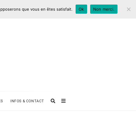
supposerons que vous en êtes satisfait.
Ok
Non merci.
ES
INFOS & CONTACT