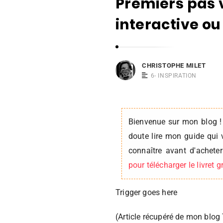
Premiers pas v
i
s
interactive ou
t
o
p
CHRISTOPHE MILET
h
6- INSPIRATION
e
M
i
Bienvenue sur mon blog !
l
doute lire mon guide qui 
e
connaître avant d'achet
t
pour télécharger le livret 
Trigger goes here
(Article récupéré de mon blo