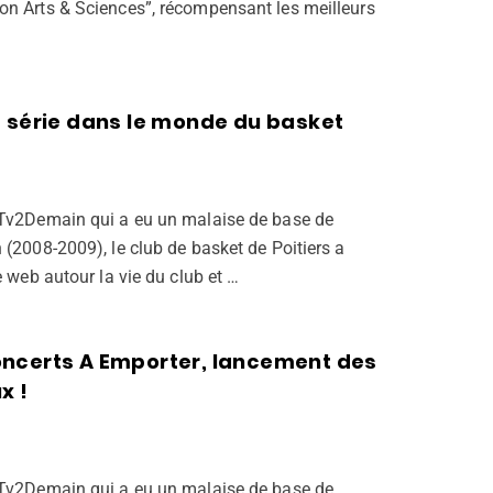
on Arts & Sciences”, récompensant les meilleurs
…
e série dans le monde du basket
 Tv2Demain qui a eu un malaise de base de
 (2008-2009), le club de basket de Poitiers a
e web autour la vie du club et …
ncerts A Emporter, lancement des
x !
 Tv2Demain qui a eu un malaise de base de