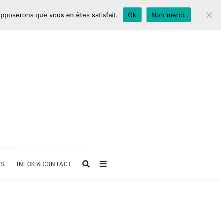
supposerons que vous en êtes satisfait.
Ok
Non merci.
ES
INFOS & CONTACT