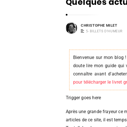
Quelques actua
i
s
t
o
CHRISTOPHE MILET
p
5- BILLETS D'HUMEUR
h
e
M
Bienvenue sur mon blog !
i
doute lire mon guide qui 
l
connaître avant d'achet
e
pour télécharger le livret 
t
Trigger goes here
Après une grande frayeur ce ma
articles de ce site, il est temp