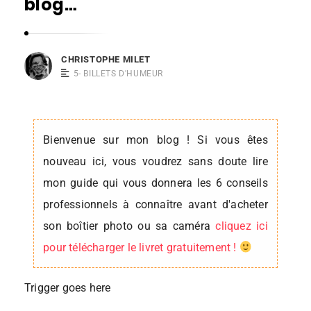
blog…
s
t
o
CHRISTOPHE MILET
p
5- BILLETS D'HUMEUR
h
e
M
Bienvenue sur mon blog ! Si vous êtes
i
nouveau ici, vous voudrez sans doute lire
l
mon guide qui vous donnera les 6 conseils
e
professionnels à connaître avant d'acheter
t
son boîtier photo ou sa caméra
cliquez ici
pour télécharger le livret gratuitement !
Trigger goes here