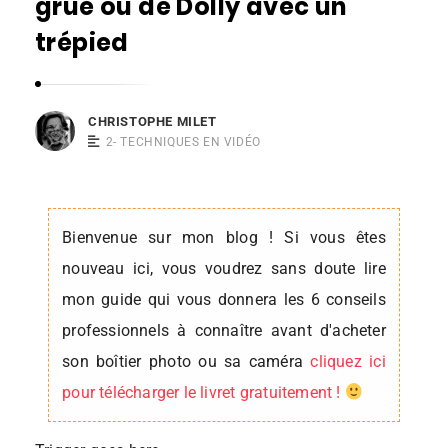
grue ou de Dolly avec un
s
trépied
t
o
p
CHRISTOPHE MILET
h
2- TECHNIQUES EN VIDÉO
e
M
i
Bienvenue sur mon blog ! Si vous êtes
l
nouveau ici, vous voudrez sans doute lire
e
mon guide qui vous donnera les 6 conseils
t
professionnels à connaître avant d'acheter
son boîtier photo ou sa caméra
cliquez ici
pour télécharger le livret gratuitement !