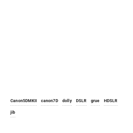
Canon5DMKII
canon7D
dolly
DSLR
grue
HDSLR
jib