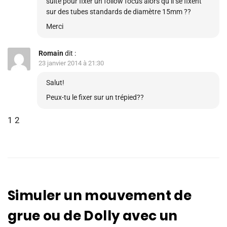
suite pour fixer un follow focus alors qu’il se fixent
sur des tubes standards de diamètre 15mm ??
Merci
Romain
dit :
23 janvier 2014 à 21:30
Salut!
Peux-tu le fixer sur un trépied??
P
P
1
2
a
r
g
e
i
v
n
i
a
o
Simuler un mouvement de
t
u
grue ou de Dolly avec un
i
s