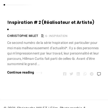
s
t
o
C
!nspiration # 2 (Réalisateur et Artiste)
p
h
h
r
CHRISTOPHE MILET
6- INSPIRATION
e
i
Ce second numéro de la série !nspiration est particulier pour
M
moi mais malheureusement d’actualité*. Il y a des personnes
s
i
qui m’impressionnent par leur travail, leur personnalité et leur
t
parcours, Hillman Curtis fait parti de celles-là. Avant d’être
l
o
surnommé le grand …
e
p
Continue reading
t
h
e
M
i
l