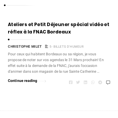
s
t
o
C
Ateliers et Petit Déjeuner spécial vidéo et
p
h
réflex à la FNAC Bordeaux
h
r
e
i
CHRISTOPHE MILET
5- BILLETS D'HUMEUR
M
s
Pour ceux qui habitent Bordeaux ou sa région, je vous
i
propose de noter sur vos agendas le 31 Mars prochain! En
t
l
effet suite à la demande de la FNAC, j'aurais l'occasion
o
d'animer dans son magasin de la rue Sainte Catherine …
e
p
t
Continue reading
h
e
M
i
l