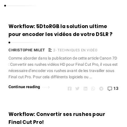
s
t
o
C
Workflow: 5DtoRGB la solution ultime
p
h
pour encoder les vidéos de votre DSLR ?
h
r
e
i
CHRISTOPHE MILET
2- TECHNIQUES EN VIDÉO
M
s
Comme aborder dans la publication de cette article Canon 7D
i
: Convertir ses rushes vidéos HD pour Final Cut Pro, il vous est
t
l
nécessaire d’encoder vos rushes avant de les travailler sous
o
Final cut Pro. Pour cela différents logiciels ou …
e
p
t
Continue reading
13
h
e
M
i
Workflow: Convertir ses rushes pour
l
Final Cut Pro!