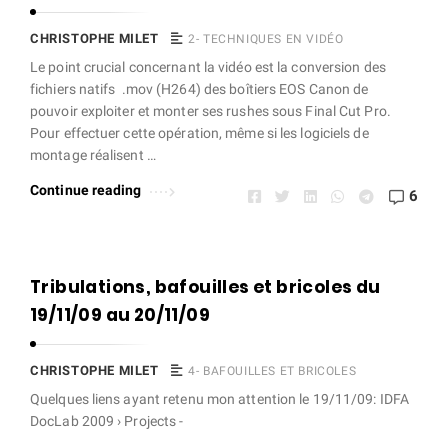
e
t
CHRISTOPHE MILET
2- TECHNIQUES EN VIDÉO
A
Le point crucial concernant la vidéo est la conversion des
r
fichiers natifs .mov (H264) des boîtiers EOS Canon de
pouvoir exploiter et monter ses rushes sous Final Cut Pro.
t
Pour effectuer cette opération, même si les logiciels de
i
montage réalisent …
c
Continue reading
6
l
e
s
Tribulations, bafouilles et bricoles du
.
19/11/09 au 20/11/09
CHRISTOPHE MILET
4- BAFOUILLES ET BRICOLES
Quelques liens ayant retenu mon attention le 19/11/09: IDFA
DocLab 2009 › Projects -