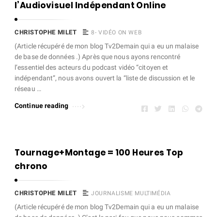
e
l’Audiovisuel Indépendant Online
t
A
CHRISTOPHE MILET
8- VIDÉO ON WEB
r
(Article récupéré de mon blog Tv2Demain qui a eu un malaise
t
de base de données .) Après que nous ayons rencontré
l’essentiel des acteurs du podcast vidéo “citoyen et
i
indépendant”, nous avons ouvert la “liste de discussion et le
c
réseau …
l
Continue reading
e
s
.
Tournage+Montage = 100 Heures Top
chrono
CHRISTOPHE MILET
JOURNALISME MULTIMÉDIA
(Article récupéré de mon blog Tv2Demain qui a eu un malaise