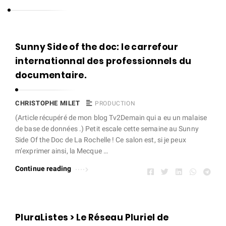
s
t
o
C
Sunny Side of the doc: le carrefour
p
h
internationnal des professionnels du
h
r
documentaire.
e
i
M
s
CHRISTOPHE MILET
PRODUCTION
i
t
(Article récupéré de mon blog Tv2Demain qui a eu un malaise
l
de base de données .) Petit escale cette semaine au Sunny
o
e
Side Of the Doc de La Rochelle ! Ce salon est, si je peux
p
m’exprimer ainsi, la Mecque …
t
h
Continue reading
e
M
i
l
PluraListes > Le Réseau Pluriel de