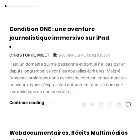
s
t
o
C
Condition ONE : une aventure
p
h
journalistique immersive sur iPad
h
r
e
i
CHRISTOPHE MILET
JOURNALISME MULTIMÉDIA
M
s
Il est un domaine qui me passionne et dont je n'ai pas parler
i
depuis longtemps, ce sont les nouvelles écritures. Malgré
t
l
l'absence prolongée dans ce blog de contenu concernant les
o
nouveaux types d'expression notamment dans le domaine
e
p
journalistique ou documentaire, …
t
h
Continue reading
e
M
i
Webdocumentaires, Récits Multimédias
l