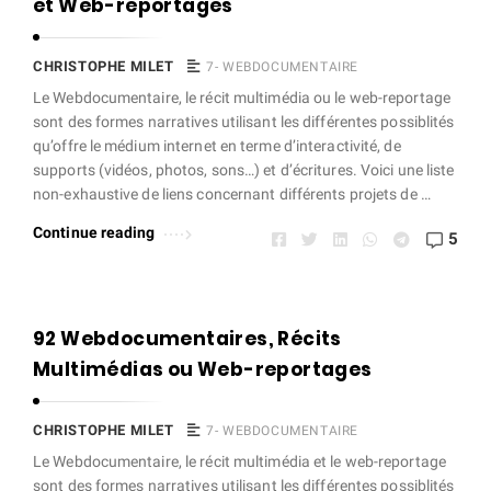
et Web-reportages
e
t
A
CHRISTOPHE MILET
7- WEBDOCUMENTAIRE
r
Le Webdocumentaire, le récit multimédia ou le web-reportage
sont des formes narratives utilisant les différentes possiblités
t
qu’offre le médium internet en terme d’interactivité, de
i
supports (vidéos, photos, sons…) et d’écritures. Voici une liste
c
non-exhaustive de liens concernant différents projets de …
l
Continue reading
5
e
s
.
92 Webdocumentaires, Récits
Multimédias ou Web-reportages
CHRISTOPHE MILET
7- WEBDOCUMENTAIRE
Le Webdocumentaire, le récit multimédia et le web-reportage
sont des formes narratives utilisant les différentes possiblités