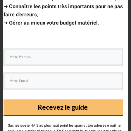
Laisser un commentaire
➜
Connaître les points très importants
pour ne pas
faire d'erreurs
,
Comment as a guest.
➜
Gérer au mieux votre budget matériel
.
Ce site utilise Akismet pour réduire les indésirables.
En
Recevez le guide
savoir plus sur la façon dont les données de vos
commentaires sont traitées
.
Saches que je HAIS au plus haut point les spams : ton adresse email ne
sera jamais cédée ni revendue. En t'inscrivant ici, tu recevras des articles,