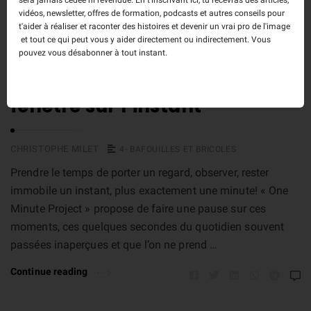
vidéos, newsletter, offres de formation, podcasts et autres conseils pour
t'aider à réaliser et raconter des histoires et devenir un vrai pro de l'image
et tout ce qui peut vous y aider directement ou indirectement. Vous
pouvez vous désabonner à tout instant.
One minute Project : une
fenêtre sur l’instant
CHRISTOPHE MILET
4- BAFOUILLES ET BRICOLES
Prendre le temps de porter un regard, observer, rester
immobile un instant, plus exactement une minute! « One
Minute Project » propose de faire une pause sur ces
moments, ces quelques secondes du quotidien souvent
passées inaperçues et que l’on ne prend …
Continue reading