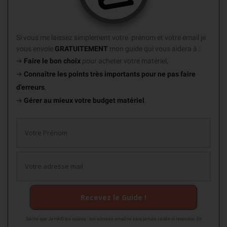
Si vous me laissez simplement votre prénom et votre email je
vous envoie
GRATUITEMENT
mon guide
qui vous aidera à :
➜
Faire le bon choix
pour acheter votre matériel,
➜
Connaître les points très importants
pour ne pas faire
d'erreurs
,
➜
Gérer au mieux votre budget matériel
.
Recevez le Guide !
Sache que Je HAIS les spams : ton adresse email ne sera jamais cédée ni revendue. En