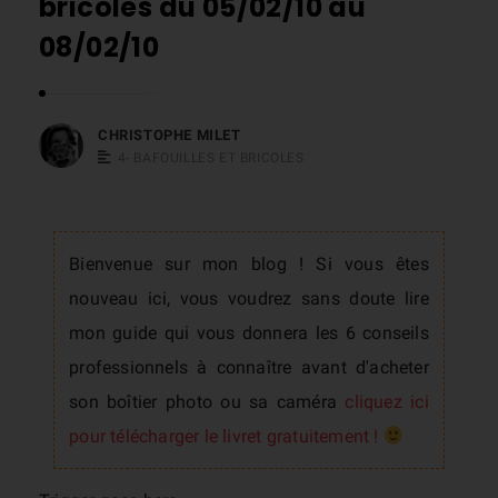
bricoles du 05/02/10 au
s
08/02/10
t
o
p
CHRISTOPHE MILET
h
4- BAFOUILLES ET BRICOLES
e
M
i
Bienvenue sur mon blog ! Si vous êtes
l
nouveau ici, vous voudrez sans doute lire
e
mon guide qui vous donnera les 6 conseils
t
professionnels à connaître avant d'acheter
son boîtier photo ou sa caméra
cliquez ici
pour télécharger le livret gratuitement !