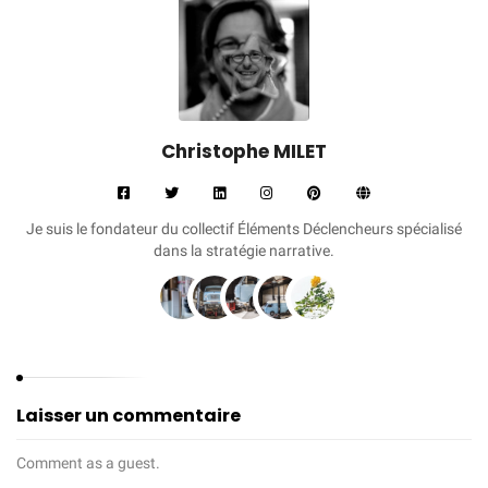
Christophe MILET
Je suis le fondateur du collectif Éléments Déclencheurs spécialisé
dans la stratégie narrative.
Bonjour et Bienvenue !
Vous êtes libres de recevoir
gratuitement
mon
Guide "
Les 6 conseils professionnels indispensables
avant d'acheter son boîtier ou sa caméra
" qui vous
Laisser un commentaire
aidera à :
➜
F
aire le bon choix
pour acheter votre matériel,
Comment as a guest.
➜
Connaître les points très importants
pour ne pas