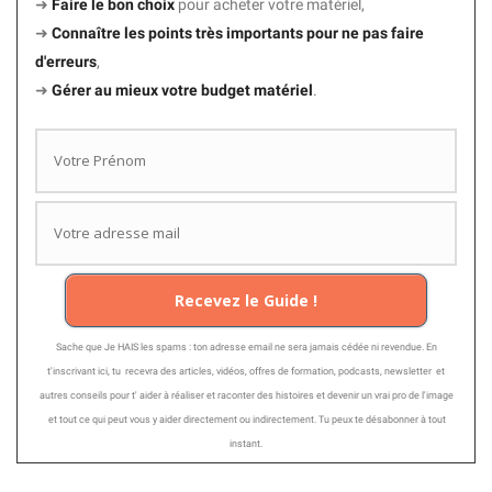
➜
Faire le bon choix
pour acheter votre matériel,
➜
Connaître les points très importants
pour ne pas faire
d'erreurs
,
➜
Gérer au mieux votre budget matériel
.
Recevez le Guide !
Sache que Je HAIS les spams : ton adresse email ne sera jamais cédée ni revendue. En
t'inscrivant ici, tu recevra des articles, vidéos, offres de formation, podcasts, newsletter et
autres conseils pour t' aider à réaliser et raconter des histoires et devenir un vrai pro de l'image
et tout ce qui peut vous y aider directement ou indirectement. Tu peux te désabonner à tout
instant.