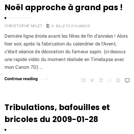
Noël approche à grand pas !
t'aider à réaliser et raconter des histoires et devenir un vrai pro de l'image
et tout ce qui peut vous y aider directement ou indirectement. Vous
pouvez vous désabonner à tout instant.
CHRISTOPHE MILET
5- BILLETS D'HUMEUR
Dernière ligne droite avant les fêtes de fin d’années ! Alors
hier soir, après la fabrication du calendrier de l’Avent,
c’était séance de décoration du fameux sapin. (ci-desous
une rapide vidéo du moment réalisée en Timelapse avec
mon Canon 7D) …
Continue reading
Tribulations, bafouilles et
bricoles du 2009-01-28