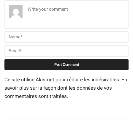
faire d'erreurs
,
➜
Gérer au mieux votre budget matériel
.
Ce site utilise Akismet pour réduire les indésirables.
En
savoir plus sur la façon dont les données de vos
commentaires sont traitées
.
Recevez le guide
Saches que je HAIS au plus haut point les spams : ton adresse email ne
sera jamais cédée ni revendue. En t'inscrivant ici, tu recevras des articles,
vidéos, newsletter, offres de formation, podcasts et autres conseils pour