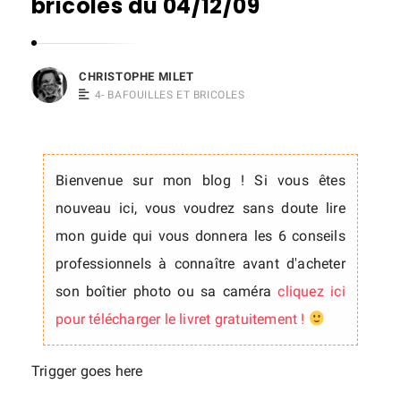
bricoles du 04/12/09
s
t
o
CHRISTOPHE MILET
p
4- BAFOUILLES ET BRICOLES
h
e
M
Bienvenue sur mon blog ! Si vous êtes
i
nouveau ici, vous voudrez sans doute lire
l
mon guide qui vous donnera les 6 conseils
e
professionnels à connaître avant d'acheter
t
son boîtier photo ou sa caméra
cliquez ici
pour télécharger le livret gratuitement !
Trigger goes here