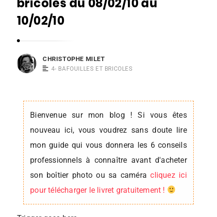
bricoles du 08/02/10 au
s
10/02/10
t
o
p
CHRISTOPHE MILET
h
4- BAFOUILLES ET BRICOLES
e
M
i
Bienvenue sur mon blog ! Si vous êtes
l
nouveau ici, vous voudrez sans doute lire
e
mon guide qui vous donnera les 6 conseils
t
professionnels à connaître avant d'acheter
son boîtier photo ou sa caméra
cliquez ici
pour télécharger le livret gratuitement !