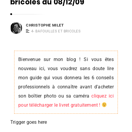
bricoles du 08/12/09
s
t
o
CHRISTOPHE MILET
p
4- BAFOUILLES ET BRICOLES
h
e
M
Bienvenue sur mon blog ! Si vous êtes
i
nouveau ici, vous voudrez sans doute lire
l
mon guide qui vous donnera les 6 conseils
e
professionnels à connaître avant d'acheter
t
son boîtier photo ou sa caméra
cliquez ici
pour télécharger le livret gratuitement !
Trigger goes here