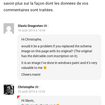
savoir plus sur la façon dont les données de vos
commentaires sont traitées
.
Slavic Dragovtev
dit :
16 août 2013 à 13:35
Hi Christophe,
would it be a problem if you replaced the schema
image on this page with its original? (The original
has the dslrcable.com inscription on it).
It is an image I’ve done in windows paint and it’s very
valuable to me
Cheers mate!
Christophe
dit :
23 août 2013 à 12:02
Hi Slavic,