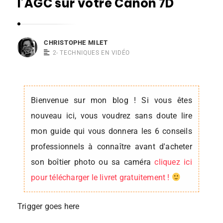
l’AGC sur votre Canon 7D
s
t
o
CHRISTOPHE MILET
p
2- TECHNIQUES EN VIDÉO
h
e
M
Bienvenue sur mon blog ! Si vous êtes
i
nouveau ici, vous voudrez sans doute lire
l
mon guide qui vous donnera les 6 conseils
e
professionnels à connaître avant d'acheter
t
son boîtier photo ou sa caméra
cliquez ici
pour télécharger le livret gratuitement !
Trigger goes here