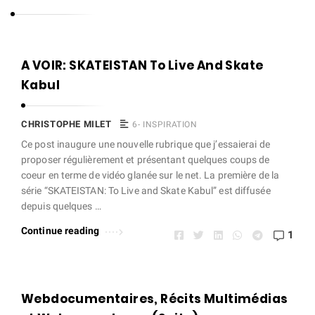
s
t
o
C
A VOIR: SKATEISTAN To Live And Skate
p
h
Kabul
h
r
e
i
CHRISTOPHE MILET
6- INSPIRATION
M
s
Ce post inaugure une nouvelle rubrique que j’essaierai de
i
proposer régulièrement et présentant quelques coups de
t
l
coeur en terme de vidéo glanée sur le net. La première de la
o
série “SKATEISTAN: To Live and Skate Kabul” est diffusée
e
p
depuis quelques …
t
h
Continue reading
1
e
M
i
Webdocumentaires, Récits Multimédias
l