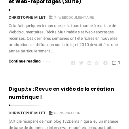
et Web-reportages (Suite)
e
t
A
CHRISTOPHE MILET
7- WEBDOCUMENTAIRE
r
Cela fait quelques temps que je n’ai pas touché à ma liste de
Webdocumentaires, Récits Multimédias et Web-reportages
t
recensés. Ces dernières semaines ont été riches en nouvelles
i
productions et diffusions sur la toile, et 2010 devrait être une
c
année particulièrement …
l
Continue reading
1
e
s
.
Digup.tv : Revue en vidéo de la création
numérique !
CHRISTOPHE MILET
6- INSPIRATION
(Article récupéré de mon blog Tv2Demain qui a eu un malaise
de base de données .) Interviews, enquêtes, liens, portraits