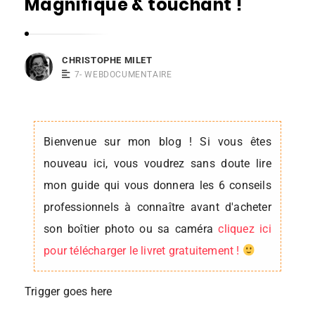
Magnifique & touchant !
s
t
o
CHRISTOPHE MILET
p
7- WEBDOCUMENTAIRE
h
e
M
Bienvenue sur mon blog ! Si vous êtes
i
nouveau ici, vous voudrez sans doute lire
l
mon guide qui vous donnera les 6 conseils
e
professionnels à connaître avant d'acheter
t
son boîtier photo ou sa caméra
cliquez ici
pour télécharger le livret gratuitement !
Trigger goes here