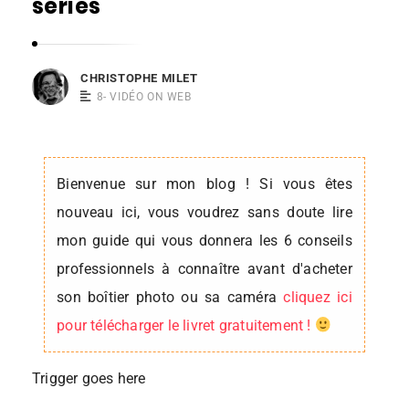
séries
s
t
o
CHRISTOPHE MILET
p
8- VIDÉO ON WEB
h
e
M
Bienvenue sur mon blog ! Si vous êtes
i
nouveau ici, vous voudrez sans doute lire
l
mon guide qui vous donnera les 6 conseils
e
professionnels à connaître avant d'acheter
t
son boîtier photo ou sa caméra
cliquez ici
pour télécharger le livret gratuitement !
Trigger goes here