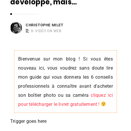
développe, mais…
s
t
o
CHRISTOPHE MILET
p
8- VIDÉO ON WEB
h
e
M
Bienvenue sur mon blog ! Si vous êtes
i
nouveau ici, vous voudrez sans doute lire
l
mon guide qui vous donnera les 6 conseils
e
professionnels à connaître avant d'acheter
t
son boîtier photo ou sa caméra
cliquez ici
pour télécharger le livret gratuitement !
Trigger goes here