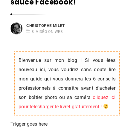
sauce Facebook!
s
t
o
CHRISTOPHE MILET
p
8- VIDÉO ON WEB
h
e
M
Bienvenue sur mon blog ! Si vous êtes
i
nouveau ici, vous voudrez sans doute lire
l
mon guide qui vous donnera les 6 conseils
e
professionnels à connaître avant d'acheter
t
son boîtier photo ou sa caméra
cliquez ici
pour télécharger le livret gratuitement !
Trigger goes here