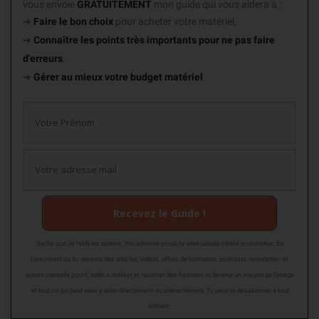
vous envoie
GRATUITEMENT
mon guide
qui vous aidera à :
➜
Faire le bon choix
pour acheter votre matériel,
➜
Connaître les points très importants
pour ne pas faire
d'erreurs
,
➜
Gérer au mieux votre budget matériel
.
Recevez le Guide !
Sache que Je HAIS les spams : ton adresse email ne sera jamais cédée ni revendue. En
t'inscrivant ici, tu recevra des articles, vidéos, offres de formation, podcasts, newsletter et
autres conseils pour t' aider à réaliser et raconter des histoires et devenir un vrai pro de l'image
et tout ce qui peut vous y aider directement ou indirectement. Tu peux te désabonner à tout
instant.