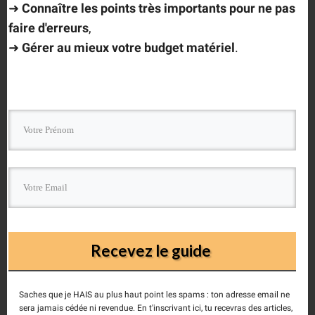
➜
Connaître les points très importants
pour ne pas
Comment as a guest.
faire d'erreurs
,
➜
Gérer au mieux votre budget matériel
.
Ce site utilise Akismet pour réduire les indésirables.
En
savoir plus sur la façon dont les données de vos
Recevez le guide
commentaires sont traitées
.
Saches que je HAIS au plus haut point les spams : ton adresse email ne
sera jamais cédée ni revendue. En t'inscrivant ici, tu recevras des articles,