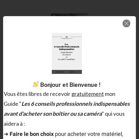
Christophe MILET
Je suis le fondateur du collectif Éléments Déclencheurs spécialisé
Bonjour et Bienvenue !
dans la stratégie narrative.
Vous êtes libres de recevoir
gratuitement
mon
Guide "
Les 6 conseils professionnels indispensables
avant d'acheter son boîtier ou sa caméra
" qui vous
aidera à :
➜
F
aire le bon choix
pour acheter votre matériel,
Laisser un commentaire