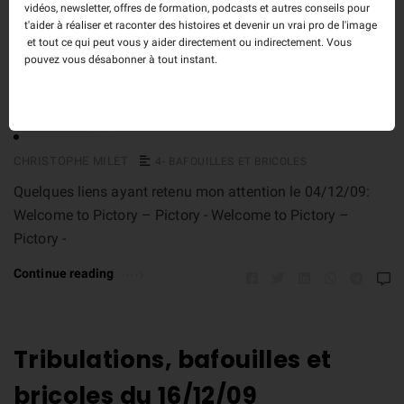
vidéos, newsletter, offres de formation, podcasts et autres conseils pour
t'aider à réaliser et raconter des histoires et devenir un vrai pro de l'image
et tout ce qui peut vous y aider directement ou indirectement. Vous
Tribulations, bafouilles et
pouvez vous désabonner à tout instant.
bricoles du 04/12/09
CHRISTOPHE MILET
4- BAFOUILLES ET BRICOLES
Quelques liens ayant retenu mon attention le 04/12/09:
Welcome to Pictory – Pictory - Welcome to Pictory –
Pictory -
Continue reading
Tribulations, bafouilles et
bricoles du 16/12/09