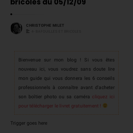
bricoles du 05/12/09
s
t
o
CHRISTOPHE MILET
p
4- BAFOUILLES ET BRICOLES
h
e
M
Bienvenue sur mon blog ! Si vous êtes
i
nouveau ici, vous voudrez sans doute lire
l
mon guide qui vous donnera les 6 conseils
e
professionnels à connaître avant d'acheter
t
son boîtier photo ou sa caméra
cliquez ici
pour télécharger le livret gratuitement !
Trigger goes here