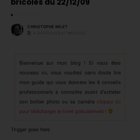
bricoles du 22/12/09
s
t
o
CHRISTOPHE MILET
p
4- BAFOUILLES ET BRICOLES
h
e
M
Bienvenue sur mon blog ! Si vous êtes
i
nouveau ici, vous voudrez sans doute lire
l
mon guide qui vous donnera les 6 conseils
e
professionnels à connaître avant d'acheter
t
son boîtier photo ou sa caméra
cliquez ici
pour télécharger le livret gratuitement !
Trigger goes here