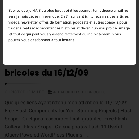
savoir plus sur la façon dont les données de vos
Saches que je HAIS au plus haut point les spams : ton adresse email ne
commentaires sont traitées
.
sera jamais cédée ni revendue. En t'inscrivant ici, tu recevras des articles,
vidéos, newsletter, offres de formation, podcasts et autres conseils pour
t'aider à réaliser et raconter des histoires et devenir un vrai pro de l'image
et tout ce qui peut vous y aider directement ou indirectement. Vous
pouvez vous désabonner à tout instant.
Tribulations, bafouilles et
bricoles du 16/12/09
CHRISTOPHE MILET
4- BAFOUILLES ET BRICOLES
Quelques liens ayant retenu mon attention le 16/12/09:
Free Flash Components for Your Stunning Projects | Flash
Scope - Quelques ressources flash gratuites. Free Flash
Gallery | Flash Scope - Galerie photos flash 11 Useful
jQuery Powered WordPress Plugins | …