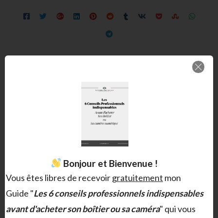
Christophe MILET
Bonjour et Bienvenue !
Vous êtes libres de recevoir
gratuitement
mon
Je suis le fondateur du collectif Éléments Déclencheurs spécialisé
Guide "
Les 6 conseils professionnels indispensables
dans la stratégie narrative.
avant d'acheter son boîtier ou sa caméra
" qui vous