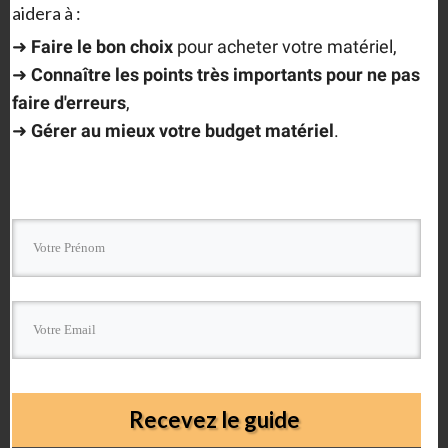
aidera à :
➜
F
aire le bon choix
pour acheter votre matériel,
➜
Connaître les points très importants
pour ne pas
faire d'erreurs
,
Laisser un commentaire
➜
Gérer au mieux votre budget matériel
.
Comment as a guest.
Recevez le guide
Ce site utilise Akismet pour réduire les indésirables.
En