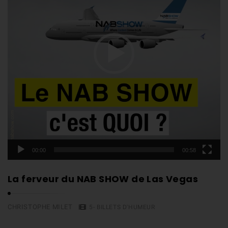
e
u
r
v
i
d
é
o
00:00
00:58
La ferveur du NAB SHOW de Las Vegas
CHRISTOPHE MILET
5- BILLETS D'HUMEUR