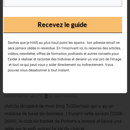
Je suis le fondateur du collectif Éléments Déclencheurs spécialisé
dans la stratégie narrative.
Recevez le guide
Saches que je HAIS au plus haut point les spams : ton adresse email ne
sera jamais cédée ni revendue. En t'inscrivant ici, tu recevras des articles,
vidéos, newsletter, offres de formation, podcasts et autres conseils pour
t'aider à réaliser et raconter des histoires et devenir un vrai pro de l'image
“Vis mon match” : une série
et tout ce qui peut vous y aider directement ou indirectement. Vous
pouvez vous désabonner à tout instant.
dans le monde du basket
CHRISTOPHE MILET
6- INSPIRATION
(Article récupéré de mon blog Tv2Demain qui a eu un
malaise de base de données .) Durant cette saison (2008-
2009), le club de basket de Poitiers a innové et lancé une
série sur le web autour la vie du club et …