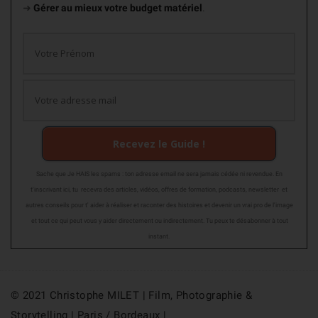
➜
Gérer au mieux votre budget matériel
.
Recevez le Guide !
Sache que Je HAIS les spams : ton adresse email ne sera jamais cédée ni revendue. En
t'inscrivant ici, tu recevra des articles, vidéos, offres de formation, podcasts, newsletter et
autres conseils pour t' aider à réaliser et raconter des histoires et devenir un vrai pro de l'image
et tout ce qui peut vous y aider directement ou indirectement. Tu peux te désabonner à tout
instant.
© 2021 Christophe MILET | Film, Photographie &
Storytelling | Paris / Bordeaux |