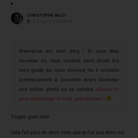
s
t
CHRISTOPHE MILET
5- BILLETS D'HUMEUR
o
p
h
e
Bienvenue sur mon blog ! Si vous êtes
M
nouveau ici, vous voudrez sans doute lire
i
mon guide qui vous donnera les 6 conseils
l
professionnels à connaître avant d'acheter
e
son boîtier photo ou sa caméra
cliquez ici
t
pour télécharger le livret gratuitement !
Trigger goes here
Cela fait plus de deux mois que je n’ai pas écris sur