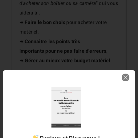
d'acheter son boîtier ou sa caméra
" qui vous
aidera à :
➜
Faire le bon choix
pour acheter votre
matériel,
➜
Connaître les points très
importants
pour ne pas faire d'erreurs
,
➜
Gérer au mieux votre budget matériel
.
Recevez le Guide!