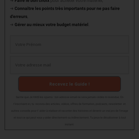
➜
Faire le bon choix
pour acheter votre matériel,
➜
Connaître les points très importants
pour ne pas faire
d'erreurs
,
➜
Gérer au mieux votre budget matériel
.
Recevez le Guide !
Sache que Je HAIS les spams : ton adresse email ne sera jamais cédée ni revendue. En
t'inscrivant ici, tu recevra des articles, vidéos, offres de formation, podcasts, newsletter et
autres conseils pour t' aider à réaliser et raconter des histoires et devenir un vrai pro de l'image
et tout ce qui peut vous y aider directement ou indirectement. Tu peux te désabonner à tout
instant.