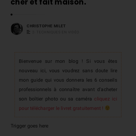
cher et fait maison.
s
t
o
CHRISTOPHE MILET
p
2- TECHNIQUES EN VIDÉO
h
e
M
Bienvenue sur mon blog ! Si vous êtes
i
nouveau ici, vous voudrez sans doute lire
l
mon guide qui vous donnera les 6 conseils
e
professionnels à connaître avant d'acheter
t
son boîtier photo ou sa caméra
cliquez ici
pour télécharger le livret gratuitement !
Trigger goes here