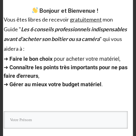
Bonjour et Bienvenue !
Vous êtes libres de recevoir
gratuitement
mon
Guide "
Les 6 conseils professionnels indispensables
Merci d'avoir lu l'article !
avant d'acheter son boîtier ou sa caméra
" qui vous
Vous êtes libres de recevoir
gratuitement
en
aidera à :
complément mon Guide "
Les 6 conseils
➜
F
aire le bon choix
pour acheter votre matériel,
professionnels indispensables avant
➜
Connaître les points très importants
pour ne pas
faire d'erreurs
,
d'acheter son boîtier ou sa caméra
" qui vous
➜
Gérer au mieux votre budget matériel
.
aidera à :
➜
Faire le bon choix
pour acheter votre
matériel,
➜
Connaître les points très
importants
pour ne pas faire d'erreurs
,
➜
Gérer au mieux votre budget matériel
.